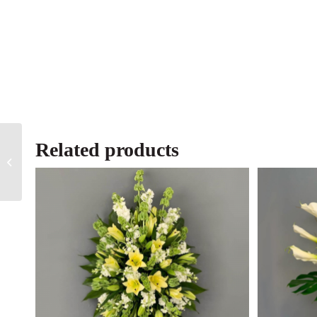
Related products
Lamentamos Tu
Partida