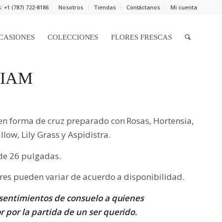
 +1 (787) 722-8186
Nosotros
Tiendas
Contáctanos
Mi cuenta
CASIONES
COLECCIONES
FLORES FRESCAS
RIAM
en forma de cruz preparado con Rosas, Hortensia,
low, Lily Grass y Aspidistra.
de 26 pulgadas.
ores pueden variar de acuerdo a disponibilidad.
s sentimientos de consuelo a quienes
 por la partida de un ser querido.