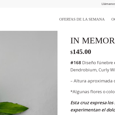
Llámanos:
OFERTAS DE LA SEMANA
O
IN MEMO
145.00
$
#168
Diseño fúnebre 
Dendrobium, Curly Wil
– Altura aproximada 
*Algunas flores o col
Esta cruz expresa lo
experimentan el dolor