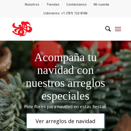
Nosotros
Tiendas
Contáctanos
Mi cuenta
Llámanos: +1 (787) 722-8186
Acompaña tu
navidad con
nuestros arreglos
especiales
Pide flores para navidad en estas fiestas.
Ver arreglos de navidad