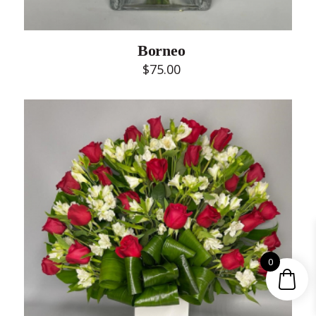
Borneo
$
75.00
0