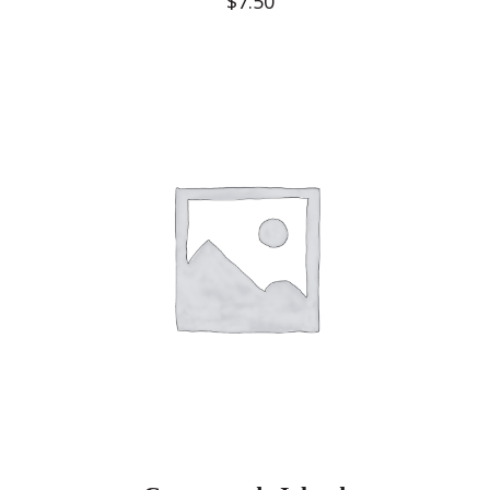
$
7.50