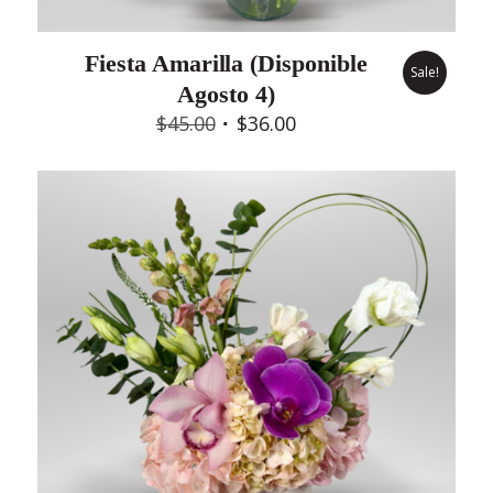
Fiesta Amarilla (Disponible
Sale!
Agosto 4)
Original
Current
$
45.00
$
36.00
price
price
was:
is:
$45.00.
$36.00.