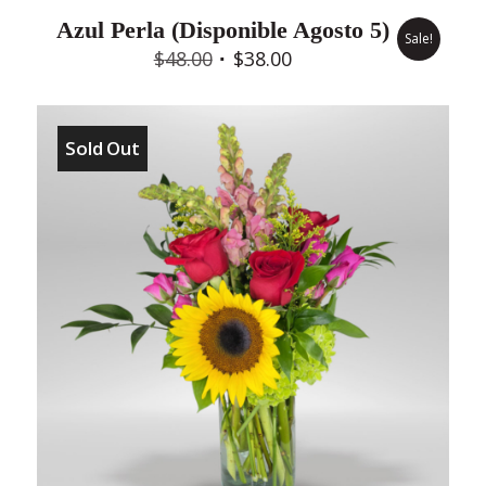
Azul Perla (Disponible Agosto 5)
Sale!
Original
Current
$
48.00
$
38.00
price
price
was:
is:
$48.00.
$38.00.
Sold Out