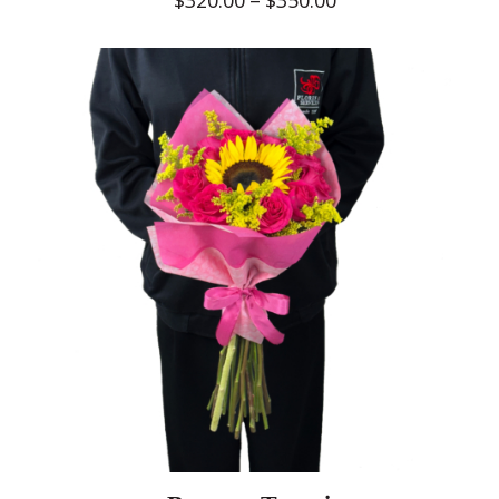
$
320.00
–
$
350.00
range:
$320.00
through
$350.00