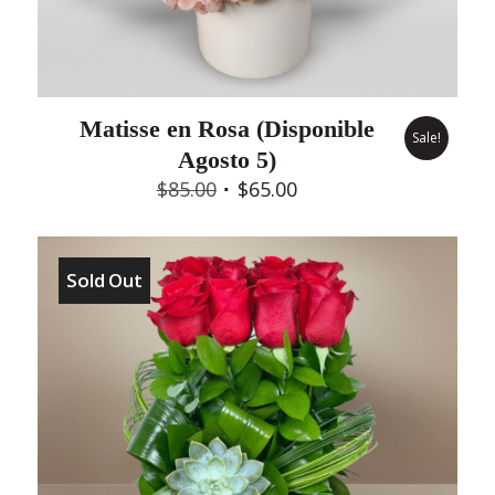
Matisse en Rosa (Disponible
Sale!
Agosto 5)
Original
Current
$
85.00
$
65.00
price
price
was:
is:
$85.00.
$65.00.
Sold Out