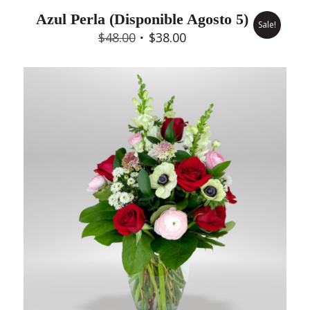
Azul Perla (Disponible Agosto 5)
Sale!
Original
Current
$
48.00
$
38.00
price
price
was:
is:
$48.00.
$38.00.