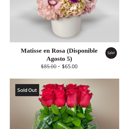
Matisse en Rosa (Disponible
Sale!
Agosto 5)
Original
Current
$
85.00
$
65.00
price
price
was:
is:
$85.00.
$65.00.
Sold Out