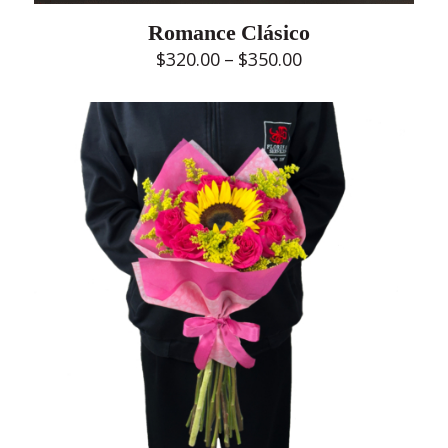
Romance Clásico
Price
$
320.00
–
$
350.00
range:
$320.00
through
$350.00