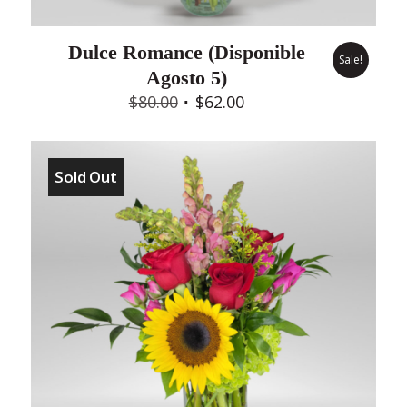
Dulce Romance (Disponible
Sale!
Agosto 5)
Original
Current
$
80.00
$
62.00
price
price
was:
is:
$80.00.
$62.00.
Sold Out