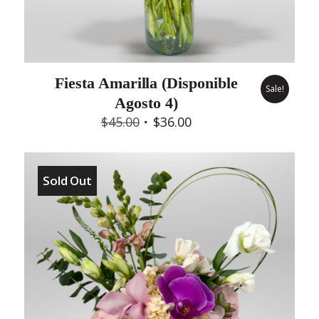
Fiesta Amarilla (Disponible
Sale!
Agosto 4)
Original
Current
$
45.00
$
36.00
price
price
was:
is:
$45.00.
$36.00.
Sold Out