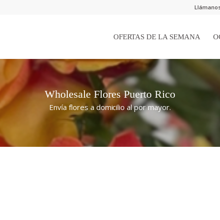
Llámanos:
OFERTAS DE LA SEMANA
O
Wholesale Flores Puerto Rico
Envía flores a domicilio al por mayor.